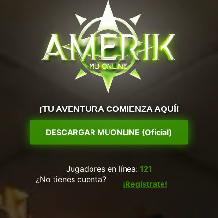
¡TU AVENTURA COMIENZA AQUÍ!
DESCARGAR MUONLINE (Oficial)
Jugadores en línea:
121
¿No tienes cuenta?
¡Regístrate!