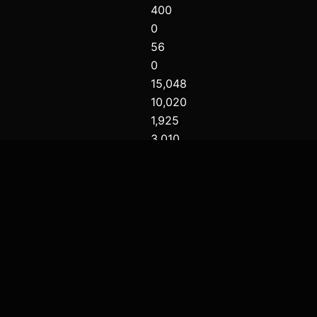
400
0
56
0
15,048
10,020
1,925
3,010
0
Desconectado
RANKING SEMANALES