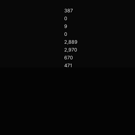
387
0
9
0
2,889
2,970
670
471
301
1
Desconectado
RANKING SEMANALES